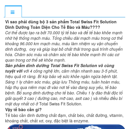
Vì sao phải dùng bộ 3 sản phẩm Total Swiss Fit Solution
Dinh Dưỡng Toàn Diện Cho Tế Bào và Máu????
Cơ thể được tạo ra bởi 70.000 tỷ tế bào và để tế bào khỏe mạnh
nhờ hệ thống mạch máu. Tổng chiều dài mạch máu trong cơ thể
khoảng 96.000 km mạch máu, máu làm nhiệm vụ vận chuyển
dinh dưỡng, oxy và giúp loại bỏ chất thải trong quá trình chuyển
hóa. Chăm sóc máu và chăm sóc tế bào khỏe mạnh thì các cơ
quan trong cơ thể sẽ khỏe mạnh.
Sản phẩm dinh dưỡng
Total Swiss Fit Solution
vô cùng
tuyệt vời
với 4 công nghệ lớn, cảm nhận nhanh sau 3-5 phút,
hiệu quả rõ ràng. Bí kíp bảo vệ sức khỏe ngăn ngừa bệnh tật.
Sáng 1 ly chăm sóc máu, giúp lưu Thông máu, tuần hoàn máu,
hấp thụ qua niêm mạc đi vào nơi tế vào đang suy yếu, tế bào
bệnh. Bổ sung dinh dưỡng cho tế bào. Chiều 1 ly đào thải độc tố
giải quyết 3 cao ( đường cao, mỡ cao, axit cao ) và nhiều điều bí
mật duy nhất có ở
Total Swiss Fit Solution
.
Vậy tế bào cần gì?
Tế bào cần dinh dưỡng chất đạm, chất béo, chất đường, vitamin,
khoáng chất, chất xơ, oxy, đặc biệt là enzyme.