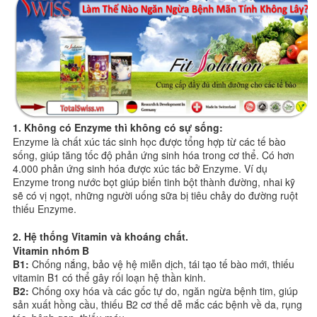
1. Không có Enzyme thì không có sự sống:
Enzyme là chất xúc tác sinh học được tổng hợp từ các tế bào
sống, giúp tăng tốc độ phản ứng sinh hóa trong cơ thể. Có hơn
4.000 phản ứng sinh hóa được xúc tác bở Enzyme. Ví dụ
Enzyme trong nước bọt giúp biến tinh bột thành đường, nhai kỹ
sẽ có vị ngọt, những người uống sữa bị tiêu chảy do đường ruột
thiếu Enzyme.
2. Hệ thống Vitamin và khoáng chất.
Vitamin nhóm B
B1:
Chống nắng, bảo vệ hệ miễn dịch, tái tạo tế bào mới, thiếu
vitamin B1 có thể gây rối loạn hệ thần kinh.
B2:
Chống oxy hóa và các gốc tự do, ngăn ngừa bệnh tim, giúp
sản xuất hồng cầu, thiếu B2 cơ thể dễ mắc các bệnh về da, rụng