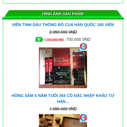
HÌNH ẢNH SẢN PHẨM
VIÊN TINH DẦU THÔNG ĐỎ CỦA HÀN QUỐC 180 VIÊN
2.050.000 VND
700.000 VND
1.350.000 VND
Kết quả của bé trai 12 tuổi bại não khi sử dụng máy tĩnh
HỒNG SÂM 6 NĂM TUỔI 365 CÔ ĐẶC NHẬP KHẨU TỪ
điện ion
HÀN...
1.080.000 VND
45%
594.000 VND