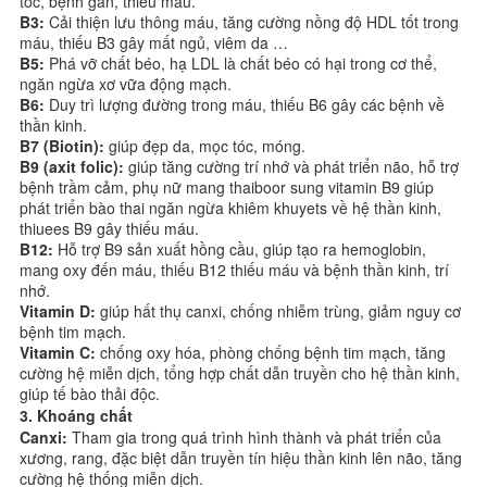
tóc, bệnh gan, thiếu máu.
B3:
Cải thiện lưu thông máu, tăng cường nồng độ HDL tốt trong
máu, thiếu B3 gây mất ngủ, viêm da …
B5:
Phá vỡ chất béo, hạ LDL là chất béo có hại trong cơ thể,
ngăn ngừa xơ vữa động mạch.
B6:
Duy trì lượng đường trong máu, thiếu B6 gây các bệnh về
thần kinh.
B7 (Biotin):
giúp đẹp da, mọc tóc, móng.
B9 (axit folic):
giúp tăng cường trí nhớ và phát triển não, hỗ trợ
bệnh trầm cảm, phụ nữ mang thaiboor sung vitamin B9 giúp
phát triển bào thai ngăn ngừa khiêm khuyets về hệ thần kinh,
thiuees B9 gây thiếu máu.
B12:
Hỗ trợ B9 sản xuất hồng cầu, giúp tạo ra hemoglobin,
mang oxy đến máu, thiếu B12 thiếu máu và bệnh thần kinh, trí
nhớ.
Vitamin D:
giúp hất thụ canxi, chống nhiễm trùng, giảm nguy cơ
bệnh tim mạch.
Vitamin C:
chống oxy hóa, phòng chống bệnh tim mạch, tăng
cường hệ miễn dịch, tổng hợp chất dẫn truyền cho hệ thần kinh,
giúp tế bào thải độc.
3. Khoáng chất
Canxi:
Tham gia trong quá trình hình thành và phát triển của
xương, rang, đặc biệt dẫn truyền tín hiệu thần kinh lên não, tăng
cường hệ thống miễn dịch.