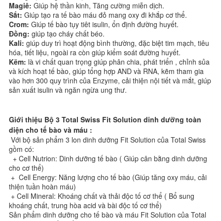
Magiê:
Giúp hệ thần kinh, Tăng cường miễn dịch.
Sắt:
Giúp tạo ra tế bào máu đỏ mang oxy đi khắp cơ thể.
Crom:
Giúp tế bào tụy tiêt isulin, ổn định đường huyết.
Đồng:
giúp tạo cháy chất béo.
Kali:
giúp duy trì hoạt động bình thường, đặc biệt tim mạch, tiêu
hóa, tiết liệu, ngoài ra còn giúp kiểm soát đường huyết.
Kẽm:
là vi chất quan trọng giúp phân chia, phát triển , chỉnh sủa
và kích hoạt tế bào, giúp tổng hợp AND và RNA, kẽm tham gia
vào hơn 300 quy trình của Enzyme, cải thiện nội tiết và mắt, giúp
sản xuất isulin và ngăn ngừa ung thư.
Giới thiệu Bộ 3 Total Swiss Fit Solution dinh dưỡng toàn
diện cho tế bào và máu :
Với bộ sản phẩm 3 lon dinh dưỡng Fit Solution của Total Swiss
gồm có:
+ Cell Nutrion: Dinh dưỡng tế bào ( Giúp cân bằng dinh dưỡng
cho cơ thể)
+ Cell Energy: Năng lượng cho tế bào (Giúp tăng oxy máu, cải
thiện tuần hoàn máu)
+ Cell Mineral: Khoáng chất và thải độc tố cơ thể ( Bổ sung
khoáng chất, trung hòa acid và bài độc tố cơ thể)
Sản phẩm dinh dưỡng cho tế bào và máu Fit Solution của Total