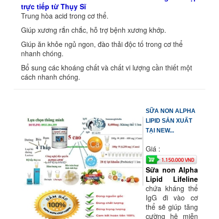
trực tiếp từ Thụy Sĩ
Trung hòa acid trong cơ thể.
Giúp xương rắn chắc, hỗ trợ bệnh xương khớp.
Giúp ăn khỏe ngủ ngon, đào thải độc tố trong cơ thể
nhanh chóng.
Bổ sung các khoáng chất và chất vi lượng cần thiết một
cách nhanh chóng.
SỮA NON ALPHA
LIPID SẢN XUẤT
TẠI NEW...
Giá :
1.150.000 VND
Sữa non Alpha
Lipid Lifeline
chứa kháng thể
IgG đi vào cơ
thể sẽ giúp tăng
cường hệ miễn