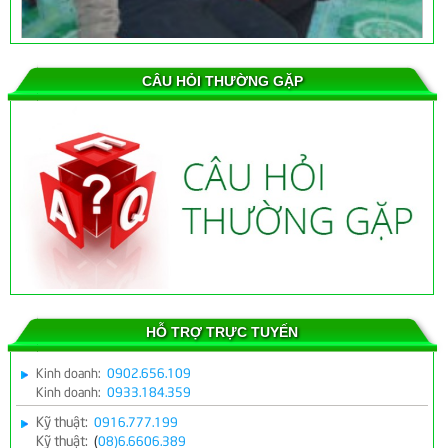
CÂU HỎI THƯỜNG GẶP
Thành tựu và kết quả của máy cân bằng ion Z755 Bộ quốc
phòng
HỖ TRỢ TRỰC TUYẾN
Kinh doanh:
0902.656.109
Kinh doanh:
0933.184.359
Kỹ thuật:
0916.777.199
Máy cân bằng ion Z755 chữa bệnh cho Bác sĩ
Kỹ thuật:
(
08)6.6606.389