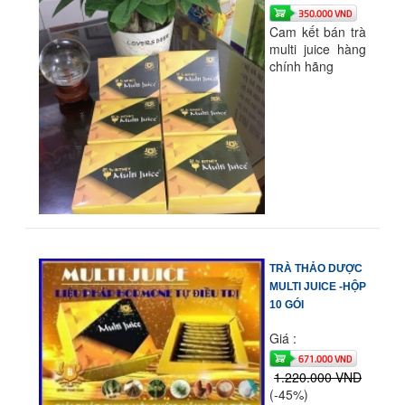
350.000 VND
Cam kết bán trà
multi juice hàng
chính hãng
TRÀ THẢO DƯỢC
MULTI JUICE -HỘP
10 GÓI
Giá :
671.000 VND
1.220.000 VND
(-45%)