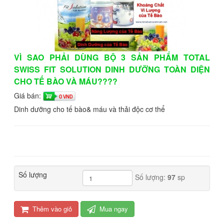
VÌ SAO PHẢI DÙNG BỘ 3 SẢN PHẨM TOTAL
SWISS FIT SOLUTION DINH DƯỠNG TOÀN DIỆN
CHO TẾ BÀO VÀ MÁU????
Giá bán:
0 VND
Dinh dưỡng cho tế bào& máu và thải độc cơ thể
Số lượng
Số lượng:
97
sp
Thêm vào giỏ
Mua ngay