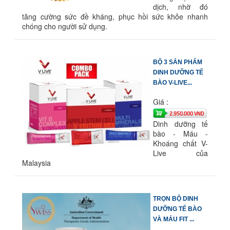
dịch, nhờ đó
tăng cường sức đề kháng, phục hồi sức khỏe nhanh
chóng cho người sử dụng.
BỘ 3 SẢN PHẨM
DINH DƯỠNG TẾ
BÀO V-LIVE...
Giá :
2.950.000 VND
Dinh dưỡng tế
bào - Máu -
Khoáng chất V-
Live của
Malaysia
TRỌN BỘ DINH
DƯỠNG TẾ BÀO
VÀ MÁU FIT ...