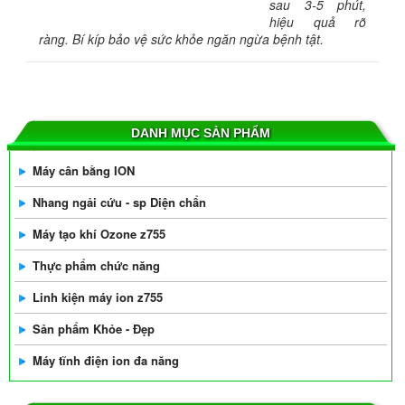
sau 3-5 phút,
hiệu quả rõ
ràng. Bí kíp bảo vệ sức khỏe ngăn ngừa bệnh tật.
DANH MỤC SẢN PHẨM
Máy cân bằng ION
Nhang ngải cứu - sp Diện chẩn
Máy tạo khí Ozone z755
Thực phẩm chức năng
Linh kiện máy ion z755
Sản phẩm Khỏe - Đẹp
Máy tĩnh điện ion đa năng