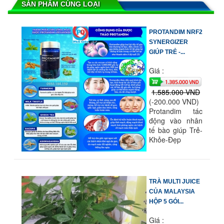
SẢN PHẨM CÙNG LOẠI
PROTANDIM NRF2
SYNERGIZER
GIÚP TRẺ -...
Giá :
1.385.000 VND
1.585.000 VND
(-200.000 VND)
Protandim tác
động vào nhân
tế bào giúp Trẻ-
Khỏe-Đẹp
TRÀ MULTI JUICE
CỦA MALAYSIA
HỘP 5 GÓI...
Giá :