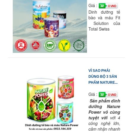
Giá :
0 VND
Dinh dưỡng tế
bào và máu Fit
Solution của
Total Swiss
VÌ SAO PHẢI
DÙNG BỘ 3 SẢN
PHẨM NATURE...
Giá :
0 VND
Sản phẩm dinh
dưỡng Nature
Power vô cùng
tuyệt vời
với 4
công nghệ lớn,
cảm nhận nhanh