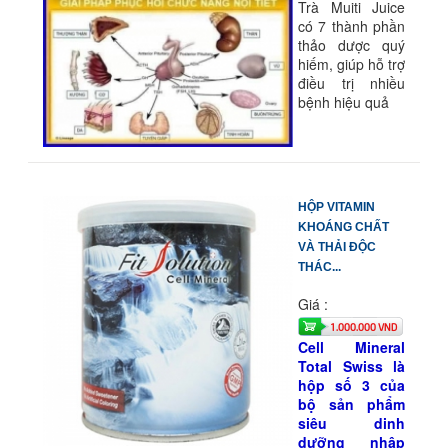
Trà Muiti Juice
có 7 thành phần
thảo dược quý
hiếm, giúp hỗ trợ
điều trị nhiều
bệnh hiệu quả
HỘP VITAMIN
KHOÁNG CHẤT
VÀ THẢI ĐỘC
THÁC...
Giá :
1.000.000 VND
Cell Mineral
Total Swiss là
hộp số 3 của
bộ sản phẩm
siêu dinh
dưỡng nhập