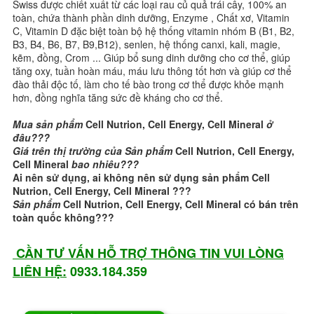
Swiss được chiết xuất từ các loại rau củ quả trái cây, 100% an
toàn, chứa thành phần dinh dưỡng, Enzyme , Chất xơ, Vitamin
C, Vitamin D đặc biệt toàn bộ hệ thống vitamin nhóm B (B1, B2,
B3, B4, B6, B7, B9,B12), senlen, hệ thống canxi, kali, magie,
kẽm, đồng, Crom ... Giúp bổ sung dinh dưỡng cho cơ thể, giúp
tăng oxy, tuần hoàn máu, máu lưu thông tốt hơn và giúp cơ thể
đào thải độc tố, làm cho tế bào trong cơ thể được khỏe mạnh
hơn, đồng nghĩa tăng sức đề kháng cho cơ thể.
Mua sản phẩm
Cell Nutrion, Cell Energy, Cell Mineral
ở
đâu???
Giá trên thị trường của Sản phẩm
Cell Nutrion, Cell Energy,
Cell Mineral
bao nhiêu???
Ai nên sử dụng, ai không nên sử dụng sản phẩm Cell
Nutrion, Cell Energy, Cell Mineral
???
Sản phẩm
Cell Nutrion, Cell Energy, Cell Mineral
có bán trên
toàn quốc không???
CẦN TƯ VẤN HỖ TRỢ THÔNG TIN VUI LÒNG
LIÊN HỆ:
0933.184.359