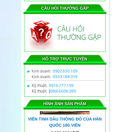
CÂU HỎI THƯỜNG GẶP
Máy cân bằng ion Z755 chữa bệnh
cho Bác sĩ
HỖ TRỢ TRỰC TUYẾN
Kinh doanh:
0902.656.109
Kinh doanh:
0933.184.359
Kỹ thuật:
0916.777.199
Kỹ thuật:
(
08)6.6606.389
Kết quả của bé trai 12 tuổi bại não
khi sử dụng máy tĩnh điện ion
HÌNH ẢNH SẢN PHẨM
VIÊN TINH DẦU THÔNG ĐỎ CỦA HÀN
QUỐC 180 VIÊN
2.050.000 VND
700.000 VND
1.350.000 VND