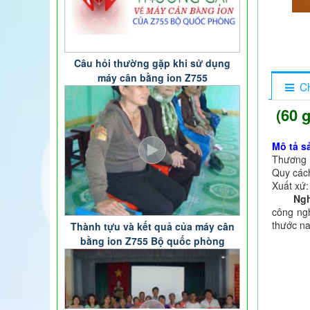
Câu hỏi thường gặp khi sử dụng
máy cân bằng ion Z755
Ch
(60 
Mô tả s
Thương 
Quy cách
Xuất xứ
Nghệ N
Thành tựu và kết quả của máy cân
công ng
bằng ion Z755 Bộ quốc phòng
thước na