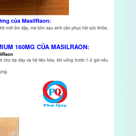
0mg của MasilRaon:
gười mới ốm dậy, mẹ bỉm sau sinh cần phục hồi sức khỏe,
IUM 160MG CỦA MASILRAON:
ilRaon
t cho dạ dày và hệ tiêu hóa, khi uống trước 1-2 gói nếu
đọng.