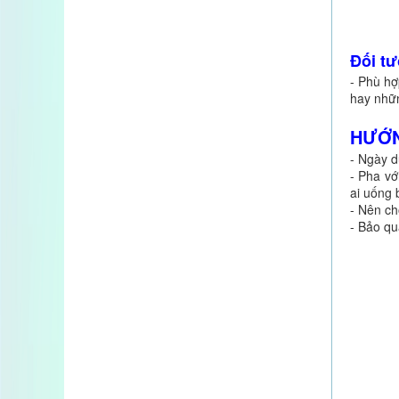
TINH CHẤT NGHỆ NANO 365
CURCUMIN PREMIUM CỦA HÀN...
1.550.000 VND
Đối t
400.000 VND
- Phù hợ
1.150.000 VND
hay nhữn
HƯỚN
- Ngày d
- Pha vớ
ai uống 
- Nên ch
- Bảo qu
MÁY TĨNH ĐIỆN ION MÀU ĐỎ CỦA
Z755 BỘ QUỐC PHÒNG...
3.300.000 VND
700.000 VND
2.600.000 VND