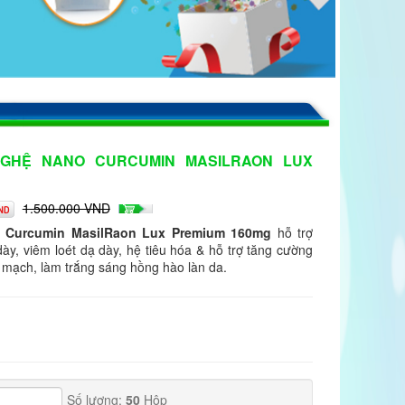
 NGHỆ NANO CURCUMIN MASILRAON LUX
1.500.000 VND
ND
o Curcumin MasilRaon Lux Premium 160mg
hỗ trợ
dày, viêm loét dạ dày, hệ tiêu hóa & hỗ trợ tăng cường
 mạch, làm trắng sáng hồng hào làn da.
Số lượng:
50
Hộp