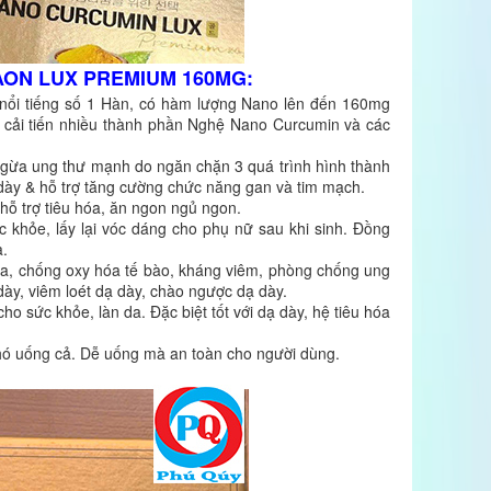
ON LUX PREMIUM 160MG:
nổi tiếng số 1 Hàn, có hàm lượng Nano lên đến 160mg
g cải tiến nhiều thành phần Nghệ Nano Curcumin và các
ngừa ung thư mạnh do ngăn chặn 3 quá trình hình thành
 dày & hỗ trợ tăng cường chức năng gan và tim mạch.
 hỗ trợ tiêu hóa, ăn ngon ngủ ngon.
c khỏe, lấy lại vóc dáng cho phụ nữ sau khi sinh. Đồng
a.
óa, chống oxy hóa tế bào, kháng viêm, phòng chống ung
 dày, viêm loét dạ dày, chào ngược dạ dày.
cho sức khỏe, làn da. Đặc biệt tốt với dạ dày, hệ tiêu hóa
hó uống cả. Dễ uống mà an toàn cho người dùng.