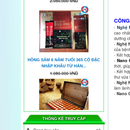
CÔNG
-
Nghệ 
Kết quả sử dụng máy tĩnh điện ION
cao nhất
ở quận Bình Thạnh TP.HCM
dưỡng c
-
Nghệ 
HỒNG SÂM 6 NĂM TUỔI 365 CÔ ĐẶC
của bệnh
NHẬP KHẨU TỪ HÀN...
- Kết hợ
-
Nano 
1.080.000 VND
thời, gi
45%
594.000 VND
- Kết hợ
thư vừa 
-
Nghệ 
làm lành
-
Nano 
Hỗ trợ phục hồi di chứng sau tai
biến bằng máy Tĩnh Điện ION cực kỳ
tốt
THỐNG KÊ TRUY CẬP
AN CUNG NGƯU HOÀNG HOÀN CỦA
SAMSUNG HÀN QUỐC HỘP...