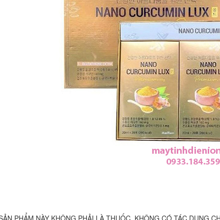
 SẢN PHẨM NÀY KHÔNG PHẢI LÀ THUỐC, KHÔNG CÓ TÁC DỤNG C