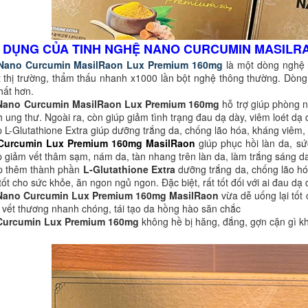
 DỤNG CỦA TINH NGHỆ NANO CURCUMIN MASILRA
Nano Curcumin MasilRaon Lux Premium 160mg
là một dòng nghệ 
 thị trường, thẩm thấu nhanh x1000 lần bột nghệ thông thường. Dòn
hất hơn.
Nano Curcumin MasilRaon Lux Premium 160mg
hỗ trợ giúp phòng 
 ung thư. Ngoài ra, còn giúp giảm tình trạng đau dạ dày, viêm loét dạ
p L-Glutathione Extra giúp dưỡng trắng da, chống lão hóa, kháng viêm,
Curcumin Lux Premium 160mg MasilRaon
giúp phục hồi làn da, sứ
úp giảm vết thâm sạm, nám da, tàn nhang trên làn da, làm trắng sáng d
p thêm thành phần
L-Glutathione Extra
dưỡng trắng da, chống lão h
tốt cho sức khỏe, ăn ngon ngủ ngon. Đặc biệt, rất tốt đối với ai đau dạ
Nano Curcumin Lux Premium 160mg MasilRaon
vừa dễ uống lại tốt 
 vết thương nhanh chóng, tái tạo da hồng hào săn chắc
Curcumin Lux Premium 160mg
không hề bị hăng, đắng, gợn cặn gì k