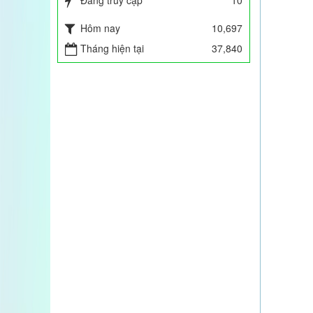
Đang truy cập
10
1.650.000 VND
32%
Hôm nay
1.122.000 VND
10,697
Tháng hiện tại
37,840
Truyền hình Quốc Tế nói về tầm
quan trọng của ion âm với sức khỏe
con người
GÓI THUỐC THẢO DƯỢC DÙNG MÁY
VẬT LÝ TRỊ LIỆU
150.000 VND
30%
105.000 VND
Truyền hình Việt Nam nói về công
nghệ ION