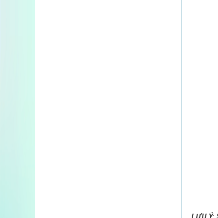
THIÊN SÂM BỘT CÔ ĐẶC 100% CAO
CẤP NHẬP KHẨU TỪ HÀN...
3.650.000 VND
40%
2.190.000 VND
AN CUNG TRẦM HƯƠNG HỒNG SÂM
NHUNG HƯƠU CAO CẤP...
3.550.000 VND
45%
1.952.500 VND
LƯU Ý
: