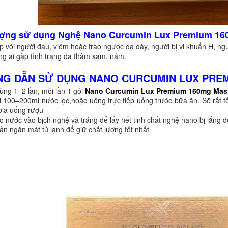
ượng sử dụng Nghệ Nano Curcumin Lux Premium 16
p với người đau, viêm hoặc trào ngược dạ dày, người bị vi khuẩn H, n
g ai gặp tình trạng da thâm sạm, nám.
G DẪN SỬ DỤNG NANO CURCUMIN LUX PREM
ùng 1–2 lần, mỗi lần 1 gói
Nano Curcumin Lux Premium 160mg Mas
i 100–200ml nước lọc,hoặc uống trực tiếp uống trước bữa ăn. Sẽ rất tố
bia uống rượu
o nước vào bịch nghệ và tráng để lấy hết tinh chất nghệ nano bị lắng 
ản ngăn mát tủ lạnh để giữ chất lượng tốt nhất