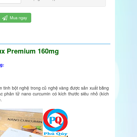
Mua ngay
Lux Premium 160mg
g:
m tinh bột nghệ trong củ nghệ vàng được sản xuất bằng
c phân tử nano curcumin có kích thước siêu nhỏ (kích
.