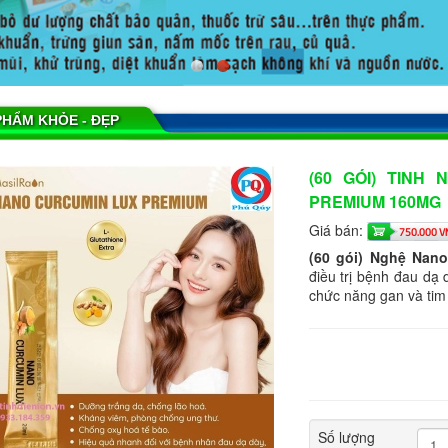
PHẨM KHỎE - ĐẸP
(60 GÓI) TINH
PREMIUM 160MG
Giá bán:
750.000 V
(60 gói) Nghệ Nan
điều trị bệnh đau dạ 
chức năng gan và tim
Số lượng