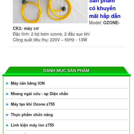
Sản phẩm
có khuyến
mãi hấp dẫn
Model:
OZONE-
CK2: máy cơ
Đặc tính: 2 bộ bơm ozone, 2 đầu sục khí
Công suất tiêu thụ: 220V – 50Hz - 13W
DANH MỤC SẢN PHẨM
Máy cân bằng ION
Nhang ngải cứu - sp Diện chẩn
Máy tạo khí Ozone z755
Thực phẩm chức năng
Linh kiện máy ion z755