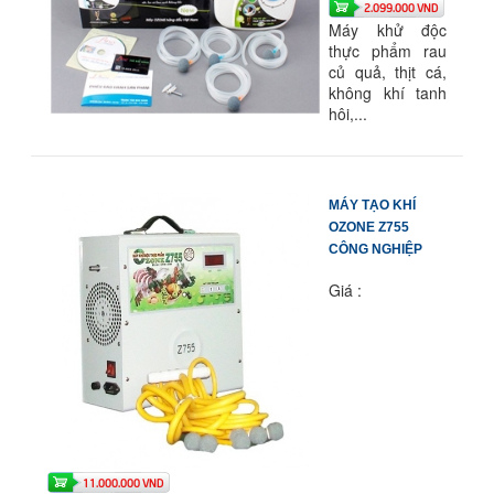
2.099.000 VND
Máy khử độc
thực phẩm rau
củ quả, thịt cá,
không khí tanh
hôi,...
MÁY TẠO KHÍ
OZONE Z755
CÔNG NGHIỆP
Giá :
11.000.000 VND