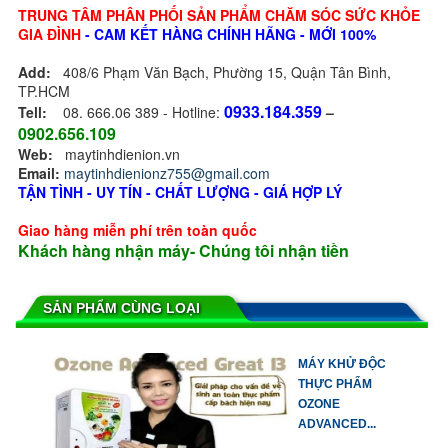
TRUNG TÂM PHÂN PHỐI SẢN PHẨM CHĂM SÓC SỨC KHỎE
GIA ĐÌNH
- CAM KẾT HÀNG CHÍNH HÃNG - MỚI 100%
Add:
408/6 Phạm Văn Bạch, Phường 15, Quận Tân Bình,
TP.HCM
0933.184.359
Tell:
08. 666.06 389 - Hotline:
–
0902.656.109
Web:
maytinhdienion.vn
Email:
maytinhdienionz755@gmail.com
TẬN TÌNH - UY TÍN - CHẤT LƯỢNG - GIÁ HỢP LÝ
Giao hàng miễn phí trên toàn quốc
Khách hàng nhận máy- Chúng tôi nhận tiền
SẢN PHẨM CÙNG LOẠI
MÁY KHỬ ĐỘC
THỰC PHẨM
OZONE
ADVANCED...