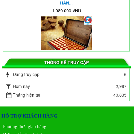
1.080.000 VND
45%
594.000 VND
THỐNG KÊ TRUY CẬP
AN CUNG NGƯU HOÀNG HOÀN CỦA SAMSUNG HÀN QUỐC
HỘP...
Đang truy cập
6
1.650.000 VND
32%
Hôm nay
1.122.000 VND
2,987
Kết quả sử dụng máy tĩnh điện ION ở quận Bình Thạnh
Tháng hiện tại
40,635
TP.HCM
HỖ TRỢ KHÁCH HÀNG
Phương thức giao hàng