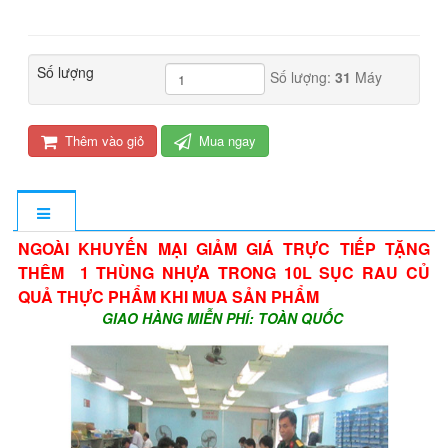
Số lượng
Số lượng:
31
Máy
Thêm vào giỏ
Mua ngay
NGOÀI KHUYẾN MẠI GIẢM GIÁ TRỰC TIẾP TẶNG
THÊM 1 THÙNG NHỰA TRONG 10L SỤC RAU CỦ
QUẢ THỰC PHẨM KHI MUA SẢN PHẨM
GIAO HÀNG MIỄN PHÍ: TOÀN QUỐC