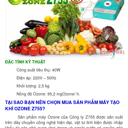
ĐẶC TÍNH KỸ THUẬT
Công suất tiêu thụ: 40W
Điện áp: 220V – 50Hz
Khối lượng: 2,5 kg
Nồng độ Ozone: 95,2 mgOzone/ h.
TẠI SAO BẠN NÊN CHỌN MUA SẢN PHẨM MÁY TẠO
KHÍ OZONE Z755?
Sản phẩm máy Ozone của Công ty Z755 được sản xuất
trên dây chuyền công nghệ hiện đại, vật tư linh kiện được nhập
khẩu từ các nhà cung ứng trong và ngoài nước có nguồn gốc