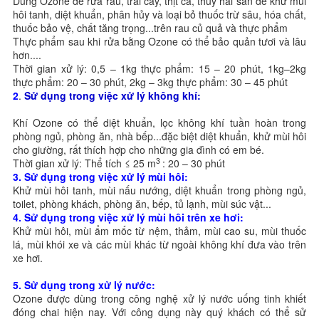
Dùng Ozone để rửa rau, trái cây, thịt cá, thủy hải sản để khử mùi
hôi tanh, diệt khuẩn, phân hủy và loại bỏ thuốc trừ sâu, hóa chất,
thuốc bảo vệ, chất tăng trọng...trên rau củ quả và thực phẩm
Thực phẩm sau khi rửa bằng Ozone có thể bảo quản tươi và lâu
hơn....
Thời gian xử lý: 0,5 – 1kg thực phẩm: 15 – 20 phút, 1kg–2kg
thực phẩm: 20 – 30 phút, 2kg – 3kg thực phẩm: 30 – 45 phút
2
.
Sử dụng trong việc xử lý không khí:
Khí Ozone có thể diệt khuẩn, lọc không khí tuần hoàn trong
phòng ngủ, phòng ăn, nhà bếp...đặc biệt diệt khuẩn, khử mùi hôi
cho giường, rất thích hợp cho những gia đình có em bé.
3
Thời gian xử lý: Thể tích ≤ 25 m
: 20 – 30 phút
3.
Sử dụng trong việc xử lý mùi hôi:
Khử mùi hôi tanh, mùi nấu nướng, diệt khuẩn trong phòng ngủ,
toilet, phòng khách, phòng ăn, bếp, tủ lạnh, mùi súc vật...
4.
Sử dụng trong việc xử lý mùi hôi trên xe hơi:
Khử mùi hôi, mùi ẩm mốc từ nệm, thảm, mùi cao su, mùi thuốc
lá, mùi khói xe và các mùi khác từ ngoài không khí đưa vào trên
xe hơi.
5.
Sử dụng trong xử lý nước:
Ozone được dùng trong công nghệ xử lý nước uống tinh khiết
đóng chai hiện nay. Với công dụng này quý khách có thể sử