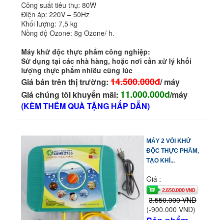
Công suất tiêu thụ: 80W
Điện áp: 220V – 50Hz
Khối lượng: 7,5 kg
Nồng độ Ozone: 8g Ozone/ h.
Máy khử độc thực phẩm công nghiệp:
Sử dụng tại các nhà hàng, hoặc nơi cần xử lý khối
lượng thực phẩm nhiều cùng lúc
14.500.000
đ
Giá bán trên thị trường:
/ máy
11.000.000đ
Giá chúng tôi khuyến mãi:
/máy
(KÈM THÊM QUÀ TẶNG HẤP DẪN)
MÁY 2 VÒI KHỬ
ĐỘC THỰC PHẨM,
TẠO KHÍ...
Giá :
2.650.000 VND
3.550.000 VND
(-900.000 VND)