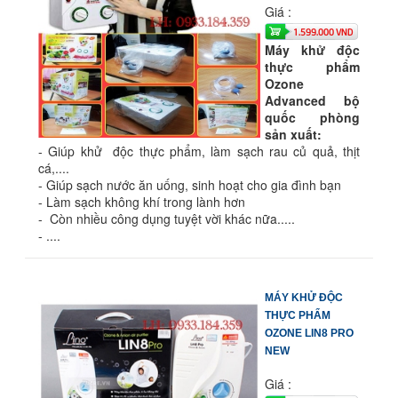
Giá :
1.599.000 VND
Máy khử độc
thực phẩm
Ozone
Advanced bộ
quốc phòng
sản xuất:
- Giúp khử độc thực phẩm, làm sạch rau củ quả, thịt
cá,....
- Giúp sạch nước ăn uống, sinh hoạt cho gia đình bạn
- Làm sạch không khí trong lành hơn
- Còn nhiều công dụng tuyệt vời khác nữa.....
- ....
MÁY KHỬ ĐỘC
THỰC PHẨM
OZONE LIN8 PRO
NEW
Giá :