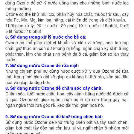
dụng Ozone để xử lý nước uống thay cho những bình nước lọc
thông thường
Ozone có thể khử mùi clo, phân hủy hóa chất, thuốc trừ sâu, ozy
hóa Fe, Mn, Mg, kim loại nặng, cải thiện độ trong và diệt khuẩn.
Thời gian xử lý: 20 lít nước - 20 phút, 10 lít nước : 15 phút, Dưới
5 lít nước : 10 phút
6. Sử dụng trong xử lý nước cho bể cá:
Ozone có thể giúp diệt vi khuẩn và siêu vi trùng, hòa tan tạp
chất, giữ thức ăn còn dư không bị hỏng, ngăn chặn ký sinh trùng
phát triển, kìm chế phát sinh bệnh da ở cá, giảm bớt số lần thay
nước.
7. Sử dụng nước Ozone để rửa mặt:
Những chị em phụ nữ dùng nước được xử lý qua Ozone để rửa
mặt trong thời gian dài sẽ giúp da không bị thô ráp, sần sùi, lão
hóa và giúp da đẹp hơn.
8. Sử dụng nước Ozone để chăm sóc cây cảnh:
Chăm sóc, tưới nước chậu hoa, cây cảnh bằng nước đã được xử
lý qua Ozone sẽ giúp ngăn chặn bệnh do côn trùng gây hại,
ngăn ngừa thối rữa gốc rễ, kéo dài thời gian hoa nở.
9.
Sử dụng nước Ozone để khử trùng chén bát:
Sử dụng nước Ozone để khử trùng chén bát và tẩy sạch chén,
giảm bớt chất tẩy độc hại còn lưu lại và ngăn chặn ô nhiễm môi
trường xung quanh.