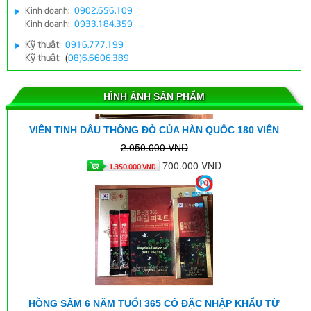
Kinh doanh:
0902.656.109
Kinh doanh:
0933.184.359
Kỹ thuật:
0916.777.199
Kỹ thuật:
(
Máy cân bằng ion Z755 chữa bệnh cho Bác sĩ
08)6.6606.389
HÌNH ẢNH SẢN PHẨM
VIÊN TINH DẦU THÔNG ĐỎ CỦA HÀN QUỐC 180 VIÊN
2.050.000 VND
700.000 VND
1.350.000 VND
Kết quả của bé trai 12 tuổi bại não khi sử dụng máy tĩnh
HỒNG SÂM 6 NĂM TUỔI 365 CÔ ĐẶC NHẬP KHẨU TỪ
điện ion
HÀN...