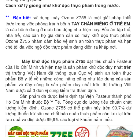
Cách xử lý giống như khử độc thực phẩm trong nước.
**
Đặc biệt
sử dụng máy Ozone Z755 là một giải pháp thiết
thực trong việc phòng tránh bệnh
TAY CHÂN MIỆNG Ở TRẺ EM
,
là căc bệnh đang ở mức báo động như hiện nay. Bếp ăn tập thể,
nhà trẻ, các căn hộ gia đình cần có máy khử độc thực phẩm
Ozone Z755 nhằm đảm bảo vệ sinh an toàn thực phẩm và hạn
chế tối đa việc ngộ độc thực phẩm đang diễn ra khắp nơi.
Máy khử độc thực phẩm Z755
đạt tiêu chuẩn Pasteur
của Hồ Chí Minh và hiện nay là sản phẩm khử độc duy nhất trên
thị trường Việt Nam đã thông qua Cục vệ sinh an toàn thực
phẩm Bộ y tế về những công năng cũng như tác dụng của sản
phẩm và đây cũng là sản phẩm duy nhất trên thị trường Việt
Nam được cả 3 đơn vị cùng kiểm tra thẩm định.
Sản phẩm đã được kiểm định tại Viện Pasteur thành phố
Hồ Chí Minh thuộc Bộ Y Tế. Tổng cục đo lường tiêu chuẩn chất
lượng kiểm định. Ozone Z755 có thể phân hủy trên 99,7% dư
lượng thuốc trừ sâu và chất bảo quản thực phẩm còn lưu lại trên
rau quả và diệt được 99,9% các loại vi khuẩn nấm mốc.