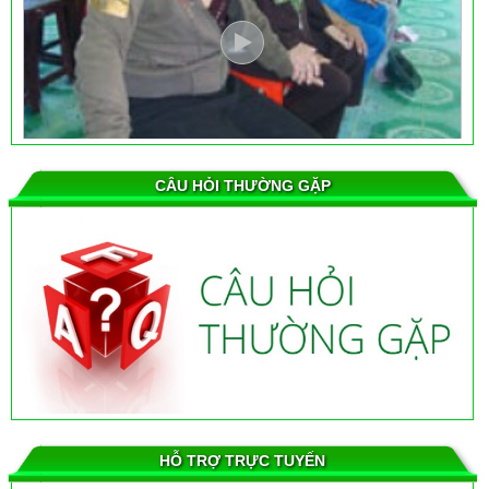
CÂU HỎI THƯỜNG GẶP
Thành tựu và kết quả của máy cân bằng ion Z755 Bộ quốc
phòng
HỖ TRỢ TRỰC TUYẾN