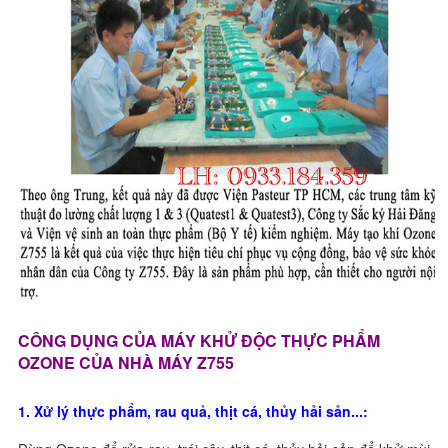
CÔNG DỤNG CỦA MÁY KHỬ ĐỘC THỰC PHẨM
OZONE CỦA NHÀ MÁY Z755
1. Xử lý thực phẩm, rau quả, thịt cá, thủy hải sản...: